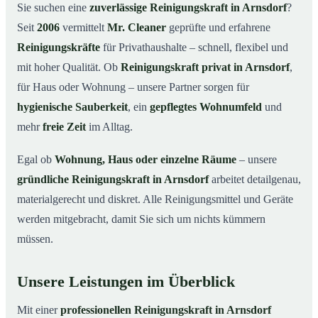
Warum eine Reinigungskraft von Mr. Cleaner?
03
Sie suchen eine
zuverlässige Reinigungskraft in Arnsdorf
?
Seit
2006
vermittelt
Mr. Cleaner
geprüfte und erfahrene
So läuft die Buchung einer Reinigungskraft ab
04
Reinigungskräfte
für Privathaushalte – schnell, flexibel und
Typische Anlässe für eine Reinigungskraft
05
mit hoher Qualität. Ob
Reinigungskraft privat in Arnsdorf
,
Reinigungskraft in Arnsdorf & Umgebung
06
für Haus oder Wohnung – unsere Partner sorgen für
Jetzt Reinigungskraft buchen
07
hygienische Sauberkeit
, ein
gepflegtes Wohnumfeld
und
So einfach buchen Sie eine Reinigungskraft in
mehr
freie Zeit
im Alltag.
08
Arnsdorf
Egal ob
Wohnung, Haus oder einzelne Räume
– unsere
gründliche Reinigungskraft in Arnsdorf
arbeitet detailgenau,
materialgerecht und diskret. Alle Reinigungsmittel und Geräte
werden mitgebracht, damit Sie sich um nichts kümmern
müssen.
Unsere Leistungen im Überblick
Mit einer
professionellen Reinigungskraft in Arnsdorf