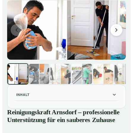
INHALT
Reinigungskraft Arnsdorf – professionelle
01
Reinigungskraft Arnsdorf – professionelle
Unterstützung für ein sauberes Zuhause
Unterstützung für ein sauberes Zuhause
Unsere Leistungen im Überblick
02