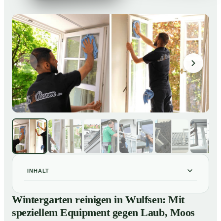
INHALT
Wintergarten reinigen in Wulfsen: Mit speziellem
01
Wintergarten reinigen in Wulfsen: Mit
Equipment gegen Laub, Moos und Vogelkot
speziellem Equipment gegen Laub, Moos
So läuft eine professionelle Reinigung eines