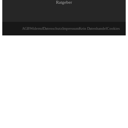
Ratgeber
AGB
Widerruf
Datenschutz
Impressum
Kein Datenhandel
Cookies