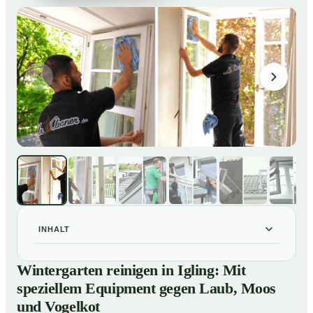
INHALT
Wintergarten reinigen in Igling: Mit speziellem
01
Wintergarten reinigen in Igling: Mit
Equipment gegen Laub, Moos und Vogelkot
speziellem Equipment gegen Laub, Moos
So läuft eine professionelle Reinigung eines
02
und Vogelkot
Wintergarten in Igling ab