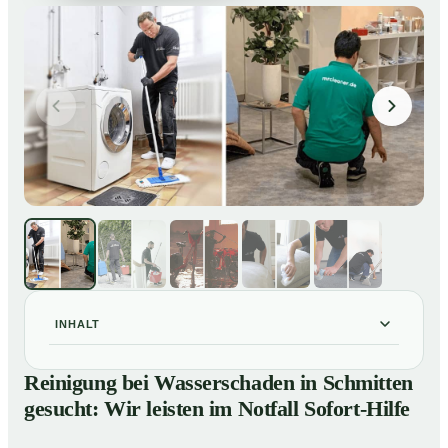
INHALT
Reinigung bei Wasserschaden in Schmitten gesucht:
01
Reinigung bei Wasserschaden in Schmitten
Wir leisten im Notfall Sofort-Hilfe
gesucht: Wir leisten im Notfall Sofort-Hilfe
So läuft die Reinigung nach Wasserschaden in
02
Schmitten ab