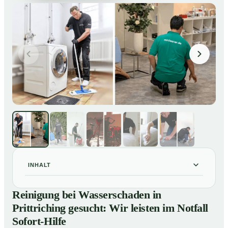
INHALT
Reinigung bei Wasserschaden in Prittriching gesucht:
01
Reinigung bei Wasserschaden in
Wir leisten im Notfall Sofort-Hilfe
Prittriching gesucht: Wir leisten im Notfall
So läuft die Reinigung nach Wasserschaden in
02
Sofort-Hilfe
Prittriching ab