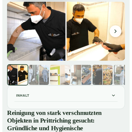
INHALT
Reinigung von stark verschmutzten Objekten in
01
Reinigung von stark verschmutzten
Prittriching gesucht: Gründliche und Hygienische
Objekten in Prittriching gesucht:
Tiefenreinigung
Gründliche und Hygienische
So reinigen unsere Profis stark verschmutzte
02