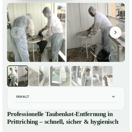
INHALT
Professionelle Taubenkot-Entfernung in Prittriching –
01
Professionelle Taubenkot-Entfernung in
schnell, sicher & hygienisch
Prittriching – schnell, sicher & hygienisch
Warum professionelle Taubenkot-Entfernung in
02
Prittriching wichtig ist