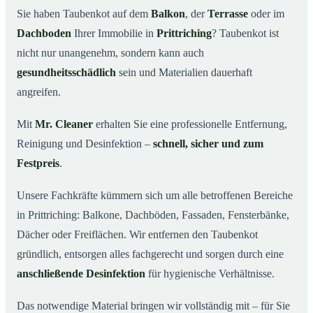
Sie haben Taubenkot auf dem
Balkon
, der
Terrasse
oder im
Ihr Vorteil: Erfahrung & klare Abläufe
03
Dachboden
Ihrer Immobilie in
Prittriching
? Taubenkot ist
Taubenkot entfernen in Prittriching & Umgebung
04
nicht nur unangenehm, sondern kann auch
Jetzt Angebot für die Taubenkot-Entfernung in
gesundheitsschädlich
sein und Materialien dauerhaft
05
Prittriching anfordern
angreifen.
So wird Taubenkot in Prittriching professionell entfernt
06
Mit
Mr. Cleaner
erhalten Sie eine professionelle Entfernung,
Reinigung und Desinfektion –
schnell, sicher und zum
Festpreis
.
Unsere Fachkräfte kümmern sich um alle betroffenen Bereiche
in Prittriching: Balkone, Dachböden, Fassaden, Fensterbänke,
Dächer oder Freiflächen. Wir entfernen den Taubenkot
gründlich, entsorgen alles fachgerecht und sorgen durch eine
anschließende Desinfektion
für hygienische Verhältnisse.
Das notwendige Material bringen wir vollständig mit – für Sie