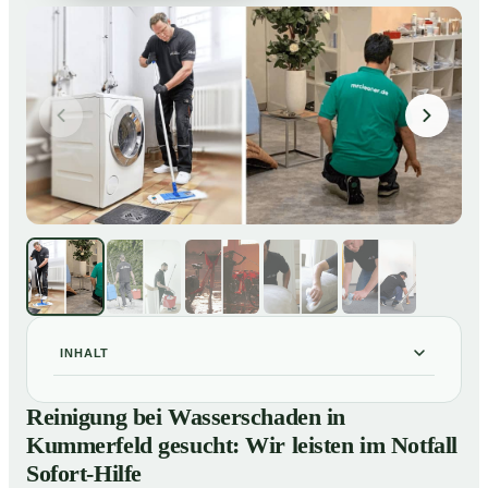
INHALT
Reinigung bei Wasserschaden in Kummerfeld gesucht:
01
Reinigung bei Wasserschaden in
Wir leisten im Notfall Sofort-Hilfe
Kummerfeld gesucht: Wir leisten im Notfall
So läuft die Reinigung nach Wasserschaden in
02
Sofort-Hilfe
Kummerfeld ab