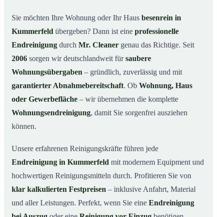
Warum Mr. Cleaner in Kummerfeld?
03
Sie möchten Ihre Wohnung oder Ihr Haus
besenrein in
Kummerfeld
übergeben? Dann ist eine
professionelle
So läuft die Endreinigung in Kummerfeld ab
04
Endreinigung
durch
Mr. Cleaner
genau das Richtige. Seit
Typische Anlässe für eine Endreinigung
05
2006
sorgen wir deutschlandweit für
saubere
Endreinigung in Kummerfeld & Umgebung
06
Wohnungsübergaben
– gründlich, zuverlässig und mit
Jetzt Angebot anfordern
07
garantierter Abnahmebereitschaft
. Ob
Wohnung, Haus
So sieht eine professionelle Endreinigung in
oder Gewerbefläche
– wir übernehmen die komplette
08
Kummerfeld aus
Wohnungsendreinigung
, damit Sie sorgenfrei ausziehen
können.
Unsere erfahrenen Reinigungskräfte führen jede
Endreinigung in Kummerfeld
mit modernem Equipment und
hochwertigen Reinigungsmitteln durch. Profitieren Sie von
klar kalkulierten Festpreisen
– inklusive Anfahrt, Material
und aller Leistungen. Perfekt, wenn Sie eine
Endreinigung
bei Auszug
oder eine
Reinigung vor Einzug
benötigen.