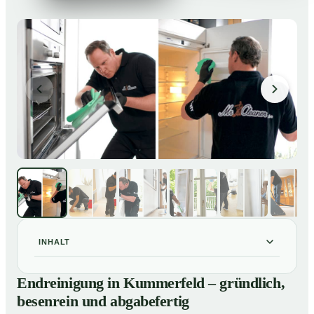
INHALT
Endreinigung in Kummerfeld – gründlich, besenrein
01
Endreinigung in Kummerfeld – gründlich,
und abgabefertig
besenrein und abgabefertig
Unsere Leistungen im Überblick
02