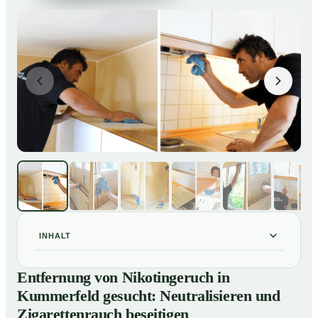
INHALT
Entfernung von Nikotingeruch in Kummerfeld gesucht:
01
Entfernung von Nikotingeruch in
Neutralisieren und Zigarettenrauch beseitigen
Kummerfeld gesucht: Neutralisieren und
So entfernen wir Nikotingeruch in Kummerfeld
02
Zigarettenrauch beseitigen