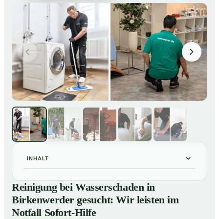
INHALT
Reinigung bei Wasserschaden in Birkenwerder
01
Reinigung bei Wasserschaden in
gesucht: Wir leisten im Notfall Sofort-Hilfe
Birkenwerder gesucht: Wir leisten im
So läuft die Reinigung nach Wasserschaden in
02
Notfall Sofort-Hilfe
Birkenwerder ab