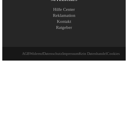
Hilfe Center
Reklamation
Kontakt
Ratgeber
AGB
Widerruf
Datenschutz
Impressum
Kein Datenhandel
Cookies