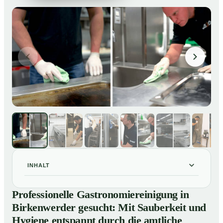
INHALT
Professionelle Gastronomiereinigung in Birkenwerder
01
Professionelle Gastronomiereinigung in
gesucht: Mit Sauberkeit und Hygiene entspannt durch
Birkenwerder gesucht: Mit Sauberkeit und
die amtliche Kontrolle
Hygiene entspannt durch die amtliche