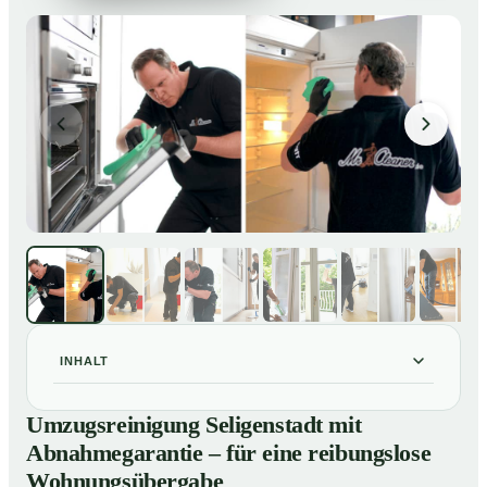
INHALT
Umzugsreinigung Seligenstadt mit Abnahmegarantie –
01
Umzugsreinigung Seligenstadt mit
für eine reibungslose Wohnungsübergabe
Abnahmegarantie – für eine reibungslose
Unsere Leistungen im Überblick
02
Wohnungsübergabe