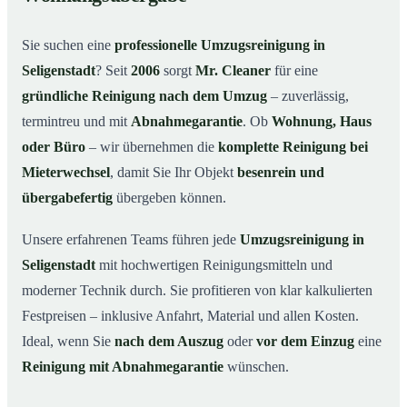
Warum Mr. Cleaner in Seligenstadt?
03
Sie suchen eine
professionelle Umzugsreinigung in
So funktioniert’s
04
Seligenstadt
? Seit
2006
sorgt
Mr. Cleaner
für eine
Typische Anlässe für eine Umzugsreinigung
05
gründliche Reinigung nach dem Umzug
– zuverlässig,
Umzugsreinigung in Seligenstadt & Umgebung
06
termintreu und mit
Abnahmegarantie
. Ob
Wohnung, Haus
Jetzt Angebot anfordern
07
oder Büro
– wir übernehmen die
komplette Reinigung bei
Mieterwechsel
, damit Sie Ihr Objekt
besenrein und
So läuft eine Umzugsreinigung in Seligenstadt
08
wirklich ab
übergabefertig
übergeben können.
Unsere erfahrenen Teams führen jede
Umzugsreinigung in
Seligenstadt
mit hochwertigen Reinigungsmitteln und
moderner Technik durch. Sie profitieren von klar kalkulierten
Festpreisen – inklusive Anfahrt, Material und allen Kosten.
Ideal, wenn Sie
nach dem Auszug
oder
vor dem Einzug
eine
Reinigung mit Abnahmegarantie
wünschen.