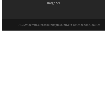
Ratgeber
AGB
Widerruf
Datenschutz
Impressum
Kein Datenhandel
Cookies