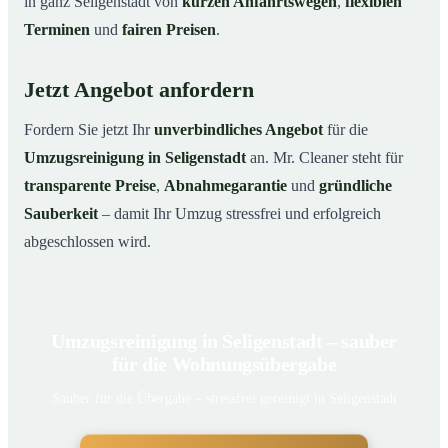
in ganz Seligenstadt von
kurzen Anfahrtswegen
,
flexiblen
Terminen
und
fairen Preisen
.
Jetzt Angebot anfordern
Fordern Sie jetzt Ihr
unverbindliches Angebot
für die
Umzugsreinigung in Seligenstadt
an. Mr. Cleaner steht für
transparente Preise
,
Abnahmegarantie
und
gründliche
Sauberkeit
– damit Ihr Umzug stressfrei und erfolgreich
abgeschlossen wird.
Umzugsreinigung in Seligenstadt – sauber
für die Wohnungsübergabe
Sauber für die Übergabe – stressfrei gereinigt in Seligenstadt