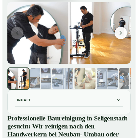
INHALT
Professionelle Baureinigung in Seligenstadt gesucht:
01
Professionelle Baureinigung in Seligenstadt
Wir reinigen nach den Handwerkern bei Neubau-
gesucht: Wir reinigen nach den
Umbau oder Renovierungen
Handwerkern bei Neubau- Umbau oder
Baureinigung in Seligenstadt – Profis im Einsatz
02