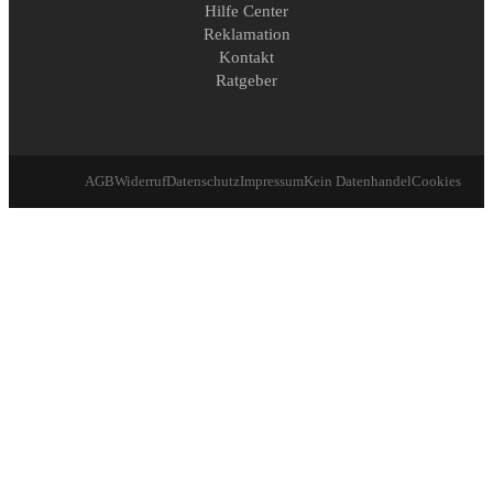
Hilfe Center
Reklamation
Kontakt
Ratgeber
AGB
Widerruf
Datenschutz
Impressum
Kein Datenhandel
Cookies