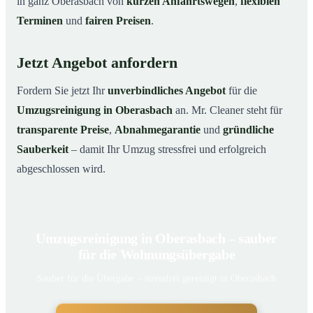
in ganz Oberasbach von
kurzen Anfahrtswegen
,
flexiblen
Terminen
und
fairen Preisen
.
Jetzt Angebot anfordern
Fordern Sie jetzt Ihr
unverbindliches Angebot
für die
Umzugsreinigung in Oberasbach
an. Mr. Cleaner steht für
transparente Preise
,
Abnahmegarantie
und
gründliche
Sauberkeit
– damit Ihr Umzug stressfrei und erfolgreich
abgeschlossen wird.
Umzugsreinigung in Oberasbach – sauber
für die Wohnungsübergabe
Sauber für die Übergabe – stressfrei gereinigt in Oberasbach