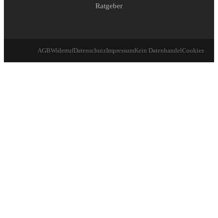
Ratgeber
AGB
Widerruf
Datenschutz
Impressum
Kein Datenhandel
Cookies