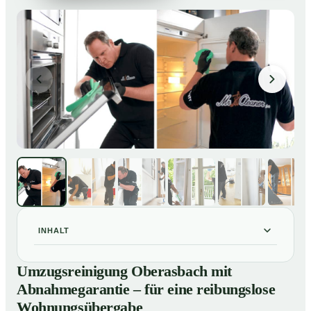
INHALT
Umzugsreinigung Oberasbach mit Abnahmegarantie –
01
Umzugsreinigung Oberasbach mit
für eine reibungslose Wohnungsübergabe
Abnahmegarantie – für eine reibungslose
Unsere Leistungen im Überblick
02
Wohnungsübergabe