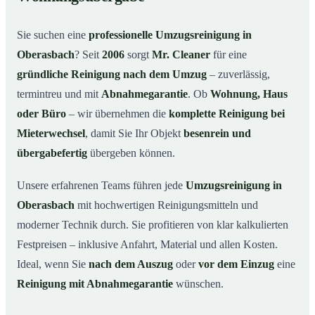
Warum Mr. Cleaner in Oberasbach?
03
Sie suchen eine
professionelle Umzugsreinigung in
So funktioniert’s
04
Oberasbach
? Seit
2006
sorgt
Mr. Cleaner
für eine
Typische Anlässe für eine Umzugsreinigung
05
gründliche Reinigung nach dem Umzug
– zuverlässig,
Umzugsreinigung in Oberasbach & Umgebung
06
termintreu und mit
Abnahmegarantie
. Ob
Wohnung, Haus
Jetzt Angebot anfordern
07
oder Büro
– wir übernehmen die
komplette Reinigung bei
Mieterwechsel
, damit Sie Ihr Objekt
besenrein und
So läuft eine Umzugsreinigung in Oberasbach
08
wirklich ab
übergabefertig
übergeben können.
Unsere erfahrenen Teams führen jede
Umzugsreinigung in
Oberasbach
mit hochwertigen Reinigungsmitteln und
moderner Technik durch. Sie profitieren von klar kalkulierten
Festpreisen – inklusive Anfahrt, Material und allen Kosten.
Ideal, wenn Sie
nach dem Auszug
oder
vor dem Einzug
eine
Reinigung mit Abnahmegarantie
wünschen.