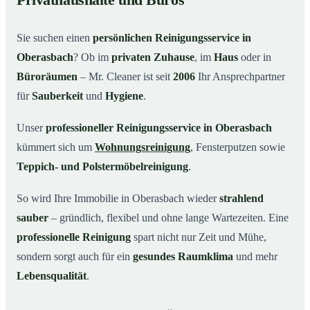
Privathaushalte und Büros
Warum Mr. Cleaner in Oberasbach?
03
Sie suchen einen
persönlichen Reinigungsservice in
So einfach funktioniert’s
04
Oberasbach
? Ob im
privaten Zuhause
, im
Haus
oder in
Typische Anlässe für einen Reinigungsservice
05
Büroräumen
– Mr. Cleaner ist seit
2006
Ihr Ansprechpartner
Reinigungsservice in Oberasbach und Umgebung
06
für
Sauberkeit
und
Hygiene
.
Jetzt kostenloses Angebot einholen
07
Unser
professioneller Reinigungsservice in Oberasbach
So arbeitet ein Reinigungsservice in Oberasbach
08
kümmert sich um
Wohnungsreinigung
, Fensterputzen sowie
wirklich
Teppich- und Polstermöbelreinigung
.
So wird Ihre Immobilie in Oberasbach wieder
strahlend
sauber
– gründlich, flexibel und ohne lange Wartezeiten. Eine
professionelle Reinigung
spart nicht nur Zeit und Mühe,
sondern sorgt auch für ein
gesundes Raumklima
und mehr
Lebensqualität
.