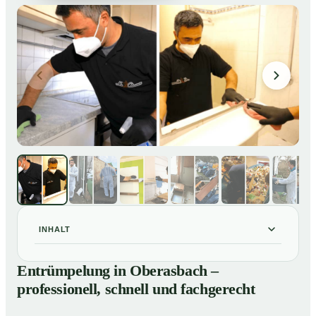
INHALT
Entrümpelung in Oberasbach – professionell, schnell
01
Entrümpelung in Oberasbach –
und fachgerecht
professionell, schnell und fachgerecht
Unsere Leistungen im Überblick
02