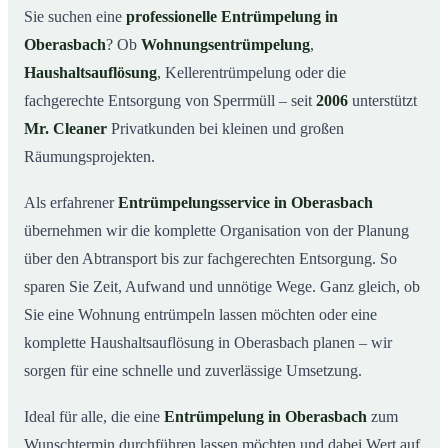
Was kostet eine Entrümpelung in Oberasbach?
03
Sie suchen eine
professionelle Entrümpelung in
Oberasbach
? Ob
Wohnungsentrümpelung
,
Warum Mr. Cleaner in Oberasbach?
04
Haushaltsauflösung
, Kellerentrümpelung oder die
Typische Anlässe für eine Entrümpelung
05
fachgerechte Entsorgung von Sperrmüll – seit
2006
unterstützt
Entrümpelung in Oberasbach & Umgebung
06
Mr. Cleaner
Privatkunden bei kleinen und großen
Jetzt Angebot einholen
07
Räumungsprojekten.
Entrümpelung in Oberasbach – so arbeiten unsere
08
Profis
Als erfahrener
Entrümpelungsservice in Oberasbach
übernehmen wir die komplette Organisation von der Planung
über den Abtransport bis zur fachgerechten Entsorgung. So
sparen Sie Zeit, Aufwand und unnötige Wege. Ganz gleich, ob
Sie eine Wohnung entrümpeln lassen möchten oder eine
komplette Haushaltsauflösung in Oberasbach planen – wir
sorgen für eine schnelle und zuverlässige Umsetzung.
Ideal für alle, die eine
Entrümpelung in Oberasbach
zum
Wunschtermin durchführen lassen möchten und dabei Wert auf