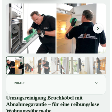
INHALT
Umzugsreinigung Bruchköbel mit Abnahmegarantie –
01
Umzugsreinigung Bruchköbel mit
für eine reibungslose Wohnungsübergabe
Abnahmegarantie – für eine reibungslose
Unsere Leistungen im Überblick
02
Wohnungsübergabe