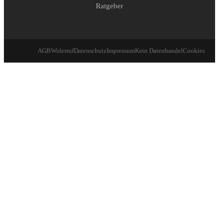
Ratgeber
AGB
Widerruf
Datenschutz
Impressum
Kein Datenhandel
Cookies