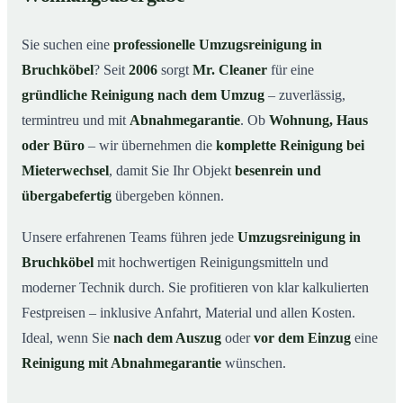
Warum Mr. Cleaner in Bruchköbel?
03
Sie suchen eine
professionelle Umzugsreinigung in
So funktioniert’s
04
Bruchköbel
? Seit
2006
sorgt
Mr. Cleaner
für eine
Typische Anlässe für eine Umzugsreinigung
05
gründliche Reinigung nach dem Umzug
– zuverlässig,
Umzugsreinigung in Bruchköbel & Umgebung
06
termintreu und mit
Abnahmegarantie
. Ob
Wohnung, Haus
Jetzt Angebot anfordern
07
oder Büro
– wir übernehmen die
komplette Reinigung bei
Mieterwechsel
, damit Sie Ihr Objekt
besenrein und
So läuft eine Umzugsreinigung in Bruchköbel
08
wirklich ab
übergabefertig
übergeben können.
Unsere erfahrenen Teams führen jede
Umzugsreinigung in
Bruchköbel
mit hochwertigen Reinigungsmitteln und
moderner Technik durch. Sie profitieren von klar kalkulierten
Festpreisen – inklusive Anfahrt, Material und allen Kosten.
Ideal, wenn Sie
nach dem Auszug
oder
vor dem Einzug
eine
Reinigung mit Abnahmegarantie
wünschen.