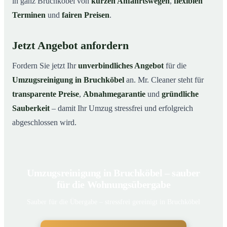
in ganz Bruchköbel von
kurzen Anfahrtswegen
,
flexiblen
Terminen
und
fairen Preisen
.
Jetzt Angebot anfordern
Fordern Sie jetzt Ihr
unverbindliches Angebot
für die
Umzugsreinigung in Bruchköbel
an. Mr. Cleaner steht für
transparente Preise
,
Abnahmegarantie
und
gründliche
Sauberkeit
– damit Ihr Umzug stressfrei und erfolgreich
abgeschlossen wird.
Umzugsreinigung in Bruchköbel – sauber
für die Wohnungsübergabe
Sauber für die Übergabe – stressfrei gereinigt in Bruchköbel