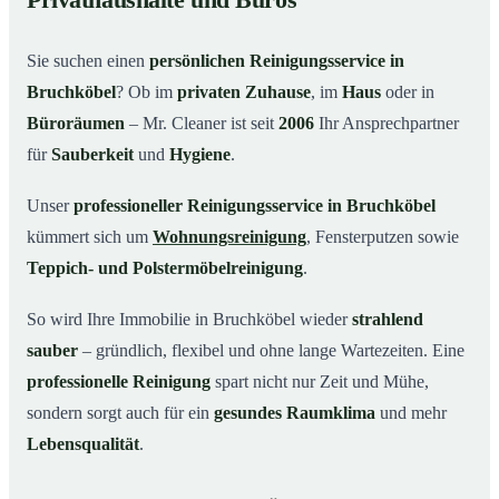
Privathaushalte und Büros
Warum Mr. Cleaner in Bruchköbel?
03
Sie suchen einen
persönlichen Reinigungsservice in
So einfach funktioniert’s
04
Bruchköbel
? Ob im
privaten Zuhause
, im
Haus
oder in
Typische Anlässe für einen Reinigungsservice
05
Büroräumen
– Mr. Cleaner ist seit
2006
Ihr Ansprechpartner
Reinigungsservice in Bruchköbel und Umgebung
06
für
Sauberkeit
und
Hygiene
.
Jetzt kostenloses Angebot einholen
07
Unser
professioneller Reinigungsservice in Bruchköbel
So arbeitet ein Reinigungsservice in Bruchköbel
08
kümmert sich um
Wohnungsreinigung
, Fensterputzen sowie
wirklich
Teppich- und Polstermöbelreinigung
.
So wird Ihre Immobilie in Bruchköbel wieder
strahlend
sauber
– gründlich, flexibel und ohne lange Wartezeiten. Eine
professionelle Reinigung
spart nicht nur Zeit und Mühe,
sondern sorgt auch für ein
gesundes Raumklima
und mehr
Lebensqualität
.