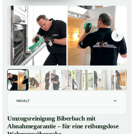
INHALT
Umzugsreinigung Biberbach mit Abnahmegarantie –
01
Umzugsreinigung Biberbach mit
für eine reibungslose Wohnungsübergabe
Abnahmegarantie – für eine reibungslose
Unsere Leistungen im Überblick
02