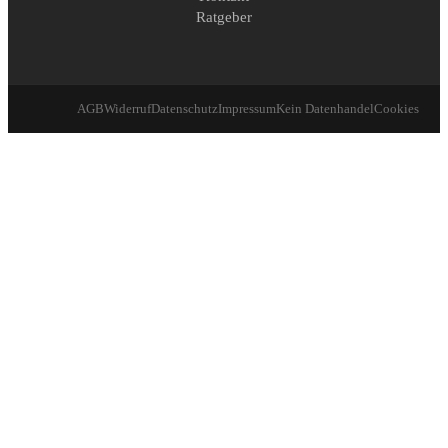
Ratgeber
AGB
Widerruf
Datenschutz
Impressum
Kein Datenhandel
Cookies