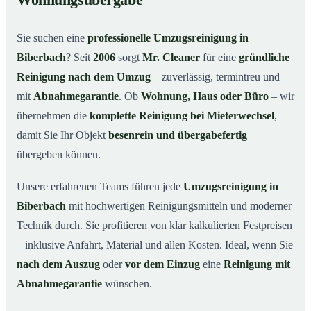
Wohnungsübergabe
Warum Mr. Cleaner in Biberbach?
03
Sie suchen eine
professionelle Umzugsreinigung in
So funktioniert’s
04
Biberbach
? Seit
2006
sorgt
Mr. Cleaner
für eine
gründliche
Typische Anlässe für eine Umzugsreinigung
05
Reinigung nach dem Umzug
– zuverlässig, termintreu und
Umzugsreinigung in Biberbach & Umgebung
06
mit
Abnahmegarantie
. Ob
Wohnung, Haus oder Büro
– wir
Jetzt Angebot anfordern
07
übernehmen die
komplette Reinigung bei Mieterwechsel
,
damit Sie Ihr Objekt
besenrein und übergabefertig
So läuft eine Umzugsreinigung in Biberbach
08
wirklich ab
übergeben können.
Unsere erfahrenen Teams führen jede
Umzugsreinigung in
Biberbach
mit hochwertigen Reinigungsmitteln und moderner
Technik durch. Sie profitieren von klar kalkulierten Festpreisen
– inklusive Anfahrt, Material und allen Kosten. Ideal, wenn Sie
nach dem Auszug
oder
vor dem Einzug
eine
Reinigung mit
Abnahmegarantie
wünschen.