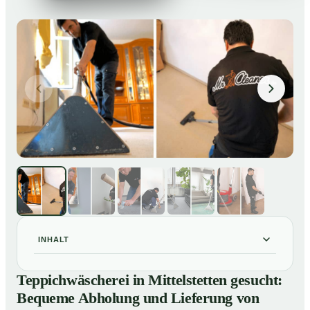
INHALT
Teppichwäscherei in Mittelstetten gesucht: Bequeme
01
Teppichwäscherei in Mittelstetten gesucht:
Abholung und Lieferung von losen Teppich bei Ihnen
Bequeme Abholung und Lieferung von
zu Hause