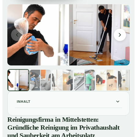
INHALT
Reinigungsfirma in Mittelstetten: Gründliche Reinigung
01
Reinigungsfirma in Mittelstetten:
im Privathaushalt und Sauberkeit am Arbeitsplatz
Gründliche Reinigung im Privathaushalt
So arbeitet eine Reinigungsfirma in Mittelstetten
02
und Sauberkeit am Arbeitsplatz