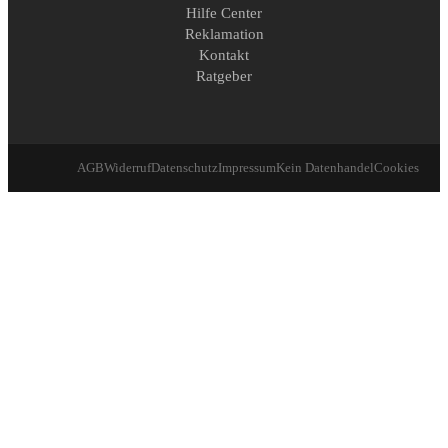
Hilfe Center
Reklamation
Kontakt
Ratgeber
AGB
Widerruf
Datenschutz
Impressum
Kein Datenhandel
Cookies