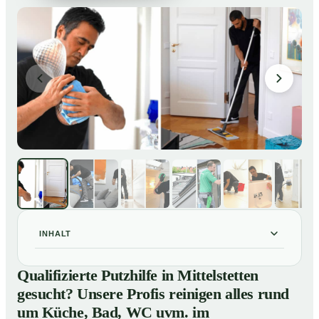
INHALT
Qualifizierte Putzhilfe in Mittelstetten gesucht? Unsere
01
Qualifizierte Putzhilfe in Mittelstetten
Profis reinigen alles rund um Küche, Bad, WC uvm. im
gesucht? Unsere Profis reinigen alles rund
Privathaushalt
um Küche, Bad, WC uvm. im
So einfach buchen Sie eine Putzhilfe in Mittelstetten
02