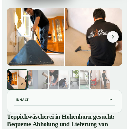
INHALT
Teppichwäscherei in Hohenhorn gesucht: Bequeme
01
Teppichwäscherei in Hohenhorn gesucht:
Abholung und Lieferung von losen Teppich bei Ihnen
Bequeme Abholung und Lieferung von
zu Hause