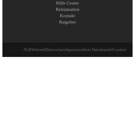
Hilfe Center
Reklamation
Kontakt
Ratgeber
AGB
Widerruf
Datenschutz
Impressum
Kein Datenhandel
Cookies