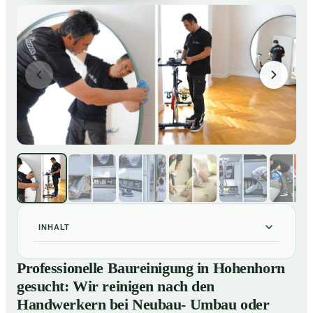
INHALT
Professionelle Baureinigung in Hohenhorn gesucht: Wir
01
Professionelle Baureinigung in Hohenhorn
reinigen nach den Handwerkern bei Neubau- Umbau
gesucht: Wir reinigen nach den
oder Renovierungen
Handwerkern bei Neubau- Umbau oder
Baureinigung in Hohenhorn – Profis im Einsatz
02