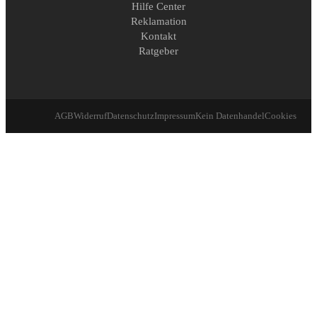
Hilfe Center
Reklamation
Kontakt
Ratgeber
AGB
Widerruf
Datenschutz
Impressum
Kein Datenhandel
Cookies