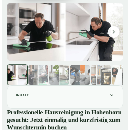
INHALT
Professionelle Hausreinigung in Hohenhorn gesucht:
01
Professionelle Hausreinigung in Hohenhorn
Jetzt einmalig und kurzfristig zum Wunschtermin
gesucht: Jetzt einmalig und kurzfristig zum
buchen
Wunschtermin buchen
So läuft eine professionelle Hausreinigung in