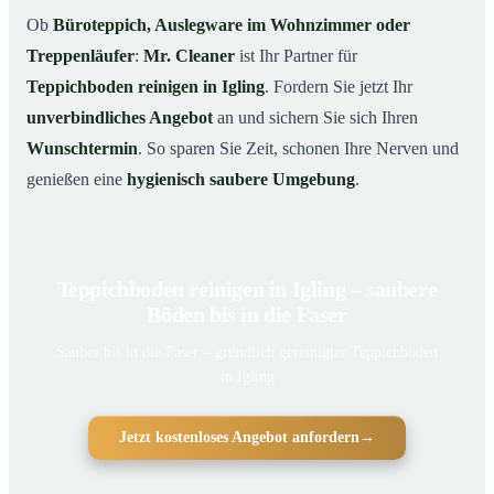
Ob
Büroteppich, Auslegware im Wohnzimmer oder
Treppenläufer
:
Mr. Cleaner
ist Ihr Partner für
Teppichboden reinigen in Igling
. Fordern Sie jetzt Ihr
unverbindliches Angebot
an und sichern Sie sich Ihren
Wunschtermin
. So sparen Sie Zeit, schonen Ihre Nerven und
genießen eine
hygienisch saubere Umgebung
.
Teppichboden reinigen in Igling – saubere
Böden bis in die Faser
Sauber bis in die Faser – gründlich gereinigter Teppichboden
in Igling
Jetzt kostenloses Angebot anfordern
→