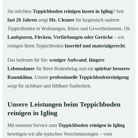
Igling
Sie möchten
Teppichboden reinigen lassen in Igling
? Seit
Warum Teppichboden reinigen mit Mr. Cleaner in
03
fast 20 Jahren
sorgt
Mr. Cleaner
für hygienisch saubere
Igling?
Teppichböden in Wohnungen, Büros und Gewerberäumen. Ob
So funktioniert’s
04
Laufspuren, Flecken, Verfärbungen oder Gerüche
– wir
Teppichboden reinigen in Igling & Umgebung
05
reinigen Ihren Teppichboden
fasertief und materialgerecht
.
Jetzt Angebot einholen
06
Das bedeutet für Sie:
weniger Aufwand
,
längere
So reinigen unsere Profis Teppichböden in Igling
07
Lebensdauer
für Ihren Bodenbelag und ein
spürbar besseres
Raumklima
. Unsere
professionelle Teppichbodenreinigung
sorgt für sichtbare und fühlbare Sauberkeit.
Unsere Leistungen beim Teppichboden
reinigen in Igling
Mit unserem Service zum
Teppichboden reinigen in Igling
beseitigen wir alle typischen Verschmutzungen – vom