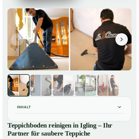
INHALT
Teppichboden reinigen in Igling – Ihr Partner für
01
Teppichboden reinigen in Igling – Ihr
saubere Teppiche
Partner für saubere Teppiche
Unsere Leistungen beim Teppichboden reinigen in
02