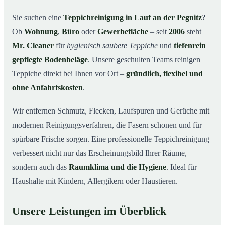
Warum Mr. Cleaner in Lauf an der Pegnitz?
03
Sie suchen eine
Teppichreinigung in Lauf an der Pegnitz
?
Ob
Wohnung
,
Büro
oder
Gewerbefläche
– seit
2006
steht
Teppichreinigung in Lauf an der Pegnitz und
04
Umgebung
Mr. Cleaner
für
hygienisch saubere Teppiche
und
tiefenrein
Jetzt Angebot einholen
gepflegte Bodenbeläge
. Unsere geschulten Teams reinigen
05
Teppiche direkt bei Ihnen vor Ort –
gründlich, flexibel und
Qualität, die man sieht – Profis bei einer
06
Teppichreinigung in Lauf an der Pegnitz im Einsatz
ohne Anfahrtskosten
.
Wir entfernen Schmutz, Flecken, Laufspuren und Gerüche mit
modernen Reinigungsverfahren, die Fasern schonen und für
spürbare Frische sorgen. Eine professionelle Teppichreinigung
verbessert nicht nur das Erscheinungsbild Ihrer Räume,
sondern auch das
Raumklima und die Hygiene
. Ideal für
Haushalte mit Kindern, Allergikern oder Haustieren.
Unsere Leistungen im Überblick