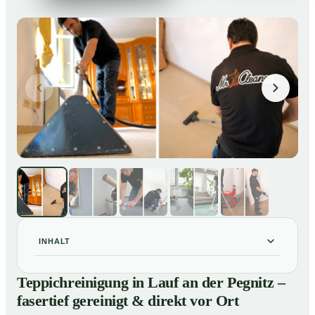
INHALT
Teppichreinigung in Lauf an der Pegnitz – fasertief
01
Teppichreinigung in Lauf an der Pegnitz –
gereinigt & direkt vor Ort
fasertief gereinigt & direkt vor Ort
Unsere Leistungen im Überblick
02