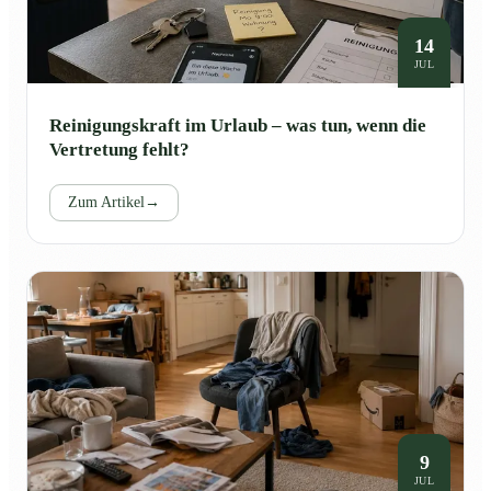
14
JUL
Reinigungskraft im Urlaub – was tun, wenn die
Vertretung fehlt?
Zum Artikel
→
9
JUL