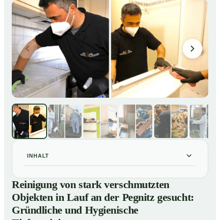
INHALT
Reinigung von stark verschmutzten Objekten in Lauf
01
Reinigung von stark verschmutzten
an der Pegnitz gesucht: Gründliche und Hygienische
Objekten in Lauf an der Pegnitz gesucht:
Tiefenreinigung
Gründliche und Hygienische
So reinigen unsere Profis stark verschmutzte
02