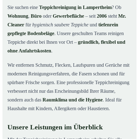
Warum Mr. Cleaner in Lampertheim?
03
Sie suchen eine
Teppichreinigung in Lampertheim
? Ob
Wohnung
,
Büro
oder
Gewerbefläche
– seit
2006
steht
Mr.
Teppichreinigung in Lampertheim und Umgebung
04
Cleaner
für
hygienisch saubere Teppiche
und
tiefenrein
Jetzt Angebot einholen
05
gepflegte Bodenbeläge
. Unsere geschulten Teams reinigen
Qualität, die man sieht – Profis bei einer
06
Teppiche direkt bei Ihnen vor Ort –
gründlich, flexibel und
Teppichreinigung in Lampertheim im Einsatz
ohne Anfahrtskosten
.
Wir entfernen Schmutz, Flecken, Laufspuren und Gerüche mit
modernen Reinigungsverfahren, die Fasern schonen und für
spürbare Frische sorgen. Eine professionelle Teppichreinigung
verbessert nicht nur das Erscheinungsbild Ihrer Räume,
sondern auch das
Raumklima und die Hygiene
. Ideal für
Haushalte mit Kindern, Allergikern oder Haustieren.
Unsere Leistungen im Überblick