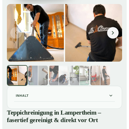
INHALT
Teppichreinigung in Lampertheim – fasertief gereinigt &
01
Teppichreinigung in Lampertheim –
direkt vor Ort
fasertief gereinigt & direkt vor Ort
Unsere Leistungen im Überblick
02