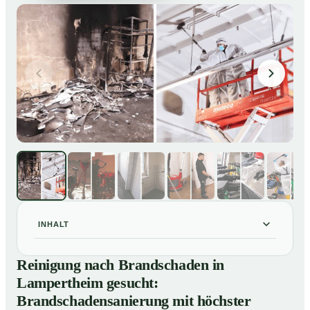
INHALT
Reinigung nach Brandschaden in Lampertheim
01
Reinigung nach Brandschaden in
gesucht: Brandschadensanierung mit höchster Sorgfalt
Lampertheim gesucht:
Brandreinigung in Lampertheim – Profis im Einsatz
02
Brandschadensanierung mit höchster