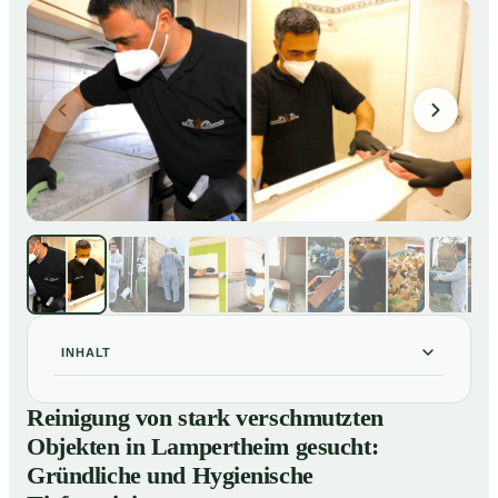
INHALT
Reinigung von stark verschmutzten Objekten in
01
Reinigung von stark verschmutzten
Lampertheim gesucht: Gründliche und Hygienische
Objekten in Lampertheim gesucht:
Tiefenreinigung
Gründliche und Hygienische
So reinigen unsere Profis stark verschmutzte
02