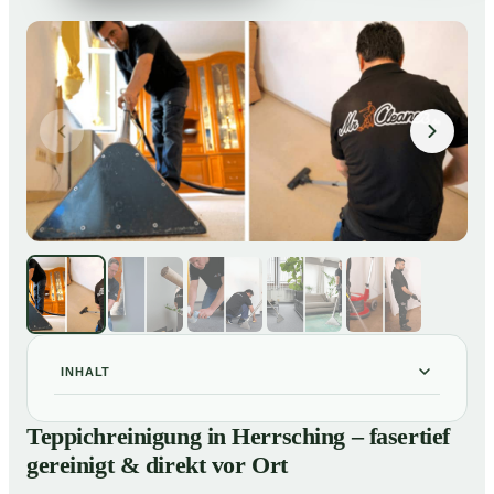
INHALT
Teppichreinigung in Herrsching – fasertief gereinigt &
01
Teppichreinigung in Herrsching – fasertief
direkt vor Ort
gereinigt & direkt vor Ort
Unsere Leistungen im Überblick
02