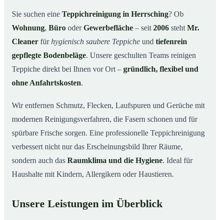
Warum Mr. Cleaner in Herrsching?
03
Sie suchen eine
Teppichreinigung in Herrsching
? Ob
Wohnung
,
Büro
oder
Gewerbefläche
– seit
2006
steht
Mr.
Teppichreinigung in Herrsching und Umgebung
04
Cleaner
für
hygienisch saubere Teppiche
und
tiefenrein
Jetzt Angebot einholen
05
gepflegte Bodenbeläge
. Unsere geschulten Teams reinigen
Qualität, die man sieht – Profis bei einer
06
Teppiche direkt bei Ihnen vor Ort –
gründlich, flexibel und
Teppichreinigung in Herrsching im Einsatz
ohne Anfahrtskosten
.
Wir entfernen Schmutz, Flecken, Laufspuren und Gerüche mit
modernen Reinigungsverfahren, die Fasern schonen und für
spürbare Frische sorgen. Eine professionelle Teppichreinigung
verbessert nicht nur das Erscheinungsbild Ihrer Räume,
sondern auch das
Raumklima und die Hygiene
. Ideal für
Haushalte mit Kindern, Allergikern oder Haustieren.
Unsere Leistungen im Überblick