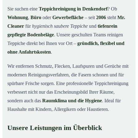
Warum Mr. Cleaner in Denkendorf?
03
Sie suchen eine
Teppichreinigung in Denkendorf
? Ob
Wohnung
,
Büro
oder
Gewerbefläche
– seit
2006
steht
Mr.
Teppichreinigung in Denkendorf und Umgebung
04
Cleaner
für
hygienisch saubere Teppiche
und
tiefenrein
Jetzt Angebot einholen
05
gepflegte Bodenbeläge
. Unsere geschulten Teams reinigen
Qualität, die man sieht – Profis bei einer
06
Teppiche direkt bei Ihnen vor Ort –
gründlich, flexibel und
Teppichreinigung in Denkendorf im Einsatz
ohne Anfahrtskosten
.
Wir entfernen Schmutz, Flecken, Laufspuren und Gerüche mit
modernen Reinigungsverfahren, die Fasern schonen und für
spürbare Frische sorgen. Eine professionelle Teppichreinigung
verbessert nicht nur das Erscheinungsbild Ihrer Räume,
sondern auch das
Raumklima und die Hygiene
. Ideal für
Haushalte mit Kindern, Allergikern oder Haustieren.
Unsere Leistungen im Überblick