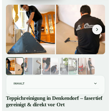
INHALT
Teppichreinigung in Denkendorf – fasertief gereinigt &
01
Teppichreinigung in Denkendorf – fasertief
direkt vor Ort
gereinigt & direkt vor Ort
Unsere Leistungen im Überblick
02