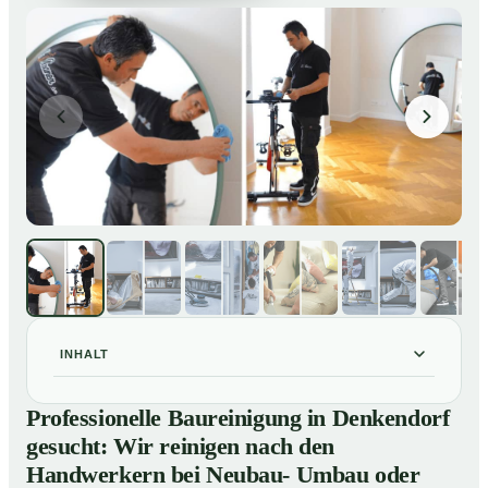
INHALT
Professionelle Baureinigung in Denkendorf gesucht:
01
Professionelle Baureinigung in Denkendorf
Wir reinigen nach den Handwerkern bei Neubau-
gesucht: Wir reinigen nach den
Umbau oder Renovierungen
Handwerkern bei Neubau- Umbau oder
Baureinigung in Denkendorf – Profis im Einsatz
02