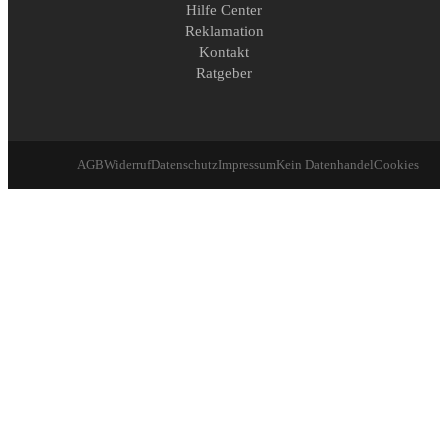
Hilfe Center
Reklamation
Kontakt
Ratgeber
AGB
Widerruf
Datenschutz
Impressum
Kein Datenhandel
Cookies