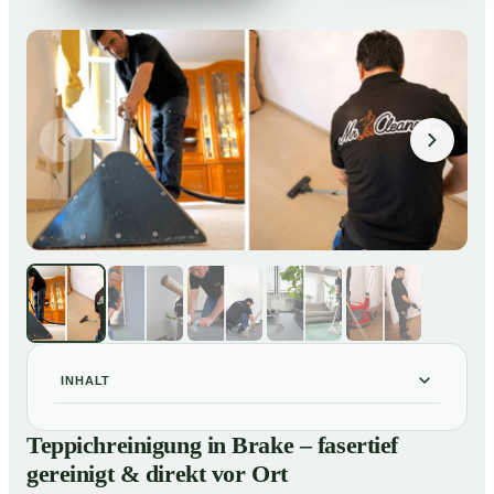
INHALT
Teppichreinigung in Brake – fasertief gereinigt & direkt
01
Teppichreinigung in Brake – fasertief
vor Ort
gereinigt & direkt vor Ort
Unsere Leistungen im Überblick
02