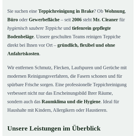
Warum Mr. Cleaner in Brake?
03
Sie suchen eine
Teppichreinigung in Brake
? Ob
Wohnung
,
Büro
oder
Gewerbefläche
– seit
2006
steht
Mr. Cleaner
für
Teppichreinigung in Brake und Umgebung
04
hygienisch saubere Teppiche
und
tiefenrein gepflegte
Jetzt Angebot einholen
05
Bodenbeläge
. Unsere geschulten Teams reinigen Teppiche
Qualität, die man sieht – Profis bei einer
06
direkt bei Ihnen vor Ort –
gründlich, flexibel und ohne
Teppichreinigung in Brake im Einsatz
Anfahrtskosten
.
Wir entfernen Schmutz, Flecken, Laufspuren und Gerüche mit
modernen Reinigungsverfahren, die Fasern schonen und für
spürbare Frische sorgen. Eine professionelle Teppichreinigung
verbessert nicht nur das Erscheinungsbild Ihrer Räume,
sondern auch das
Raumklima und die Hygiene
. Ideal für
Haushalte mit Kindern, Allergikern oder Haustieren.
Unsere Leistungen im Überblick