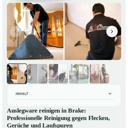
INHALT
Auslegware reinigen in Brake: Professionelle
01
Auslegware reinigen in Brake:
Reinigung gegen Flecken, Gerüche und Laufspuren
Professionelle Reinigung gegen Flecken,
So wird Auslegware in Brake professionell gereinigt
02
Gerüche und Laufspuren