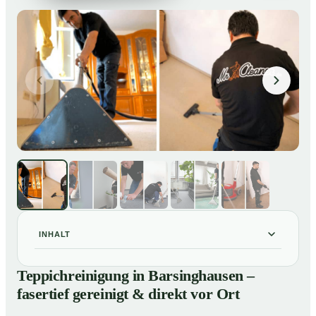
INHALT
Teppichreinigung in Barsinghausen – fasertief gereinigt
01
Teppichreinigung in Barsinghausen –
& direkt vor Ort
fasertief gereinigt & direkt vor Ort
Unsere Leistungen im Überblick
02