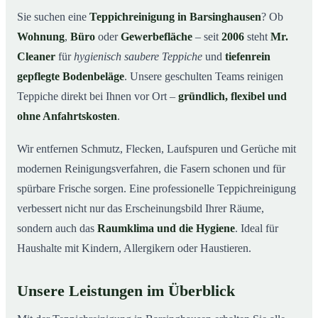
Warum Mr. Cleaner in Barsinghausen?
03
Sie suchen eine
Teppichreinigung in Barsinghausen
? Ob
Wohnung
,
Büro
oder
Gewerbefläche
– seit
2006
steht
Mr.
Teppichreinigung in Barsinghausen und Umgebung
04
Cleaner
für
hygienisch saubere Teppiche
und
tiefenrein
Jetzt Angebot einholen
05
gepflegte Bodenbeläge
. Unsere geschulten Teams reinigen
Qualität, die man sieht – Profis bei einer
06
Teppiche direkt bei Ihnen vor Ort –
gründlich, flexibel und
Teppichreinigung in Barsinghausen im Einsatz
ohne Anfahrtskosten
.
Wir entfernen Schmutz, Flecken, Laufspuren und Gerüche mit
modernen Reinigungsverfahren, die Fasern schonen und für
spürbare Frische sorgen. Eine professionelle Teppichreinigung
verbessert nicht nur das Erscheinungsbild Ihrer Räume,
sondern auch das
Raumklima und die Hygiene
. Ideal für
Haushalte mit Kindern, Allergikern oder Haustieren.
Unsere Leistungen im Überblick