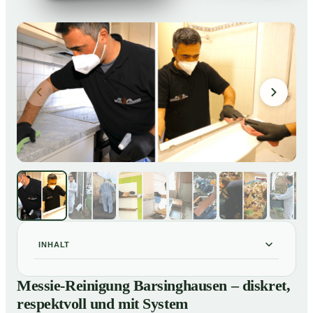
INHALT
Messie-Reinigung Barsinghausen – diskret, respektvoll
01
Messie-Reinigung Barsinghausen – diskret,
und mit System
respektvoll und mit System