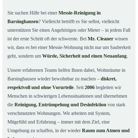
Warum professionelle Hilfe bei einer Messie-Wohnung
02
wichtig ist
Sie suchen Hilfe bei einer
Messie-Reinigung in
Wie wir in Barsinghausen helfen
03
Barsinghausen
? Vielleicht betrifft es Sie selbst, vielleicht
Ablauf einer Messie-Reinigung
04
unterstützen Sie einen Angehörigen oder Mieter – in jedem Fall
Ihre Vorteile mit Mr. Cleaner in Barsinghausen
ist der erste Schritt oft der schwerste. Bei
Mr. Cleaner
wissen
05
wir, dass es bei einer Messie-Wohnung nicht nur um Sauberkeit
Messie-Hilfe in Barsinghausen & Umgebung
06
geht, sondern um
Würde, Sicherheit und einen Neuanfang
.
Jetzt kostenlose Beratung zur Messie-Reinigung in
07
Barsinghausen
Unsere erfahrenen Teams helfen Ihnen dabei, Wohnräume in
So reinigen unsere Profis eine Messie Wohnung in
08
Barsinghausen wieder bewohnbar zu machen –
diskret,
Barsinghausen
respektvoll und ohne Vorurteile
. Seit
2006
begleiten wir
Menschen in schwierigen Lebenssituationen und übernehmen
die
Reinigung, Entrümpelung und Desinfektion
von stark
verschmutzten Wohnungen. Wir arbeiten mit System,
Mitgefühl und Erfahrung – immer mit dem Ziel, eine
Umgebung zu schaffen, in der wieder
Raum zum Atmen und