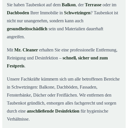
Sie haben Taubenkot auf dem
Balkon
, der
Terrasse
oder im
Ihr Vorteil: Erfahrung & klare Abläufe
03
Dachboden
Ihrer Immobilie in
Schwetzingen
? Taubenkot ist
Taubenkot entfernen in Schwetzingen & Umgebung
04
nicht nur unangenehm, sondern kann auch
Jetzt Angebot für die Taubenkot-Entfernung in
gesundheitsschädlich
sein und Materialien dauerhaft
05
Schwetzingen anfordern
angreifen.
So wird Taubenkot in Schwetzingen professionell
06
entfernt
Mit
Mr. Cleaner
erhalten Sie eine professionelle Entfernung,
Reinigung und Desinfektion –
schnell, sicher und zum
Festpreis
.
Unsere Fachkräfte kümmern sich um alle betroffenen Bereiche
in Schwetzingen: Balkone, Dachböden, Fassaden,
Fensterbänke, Dächer oder Freiflächen. Wir entfernen den
Taubenkot gründlich, entsorgen alles fachgerecht und sorgen
durch eine
anschließende Desinfektion
für hygienische
Verhältnisse.