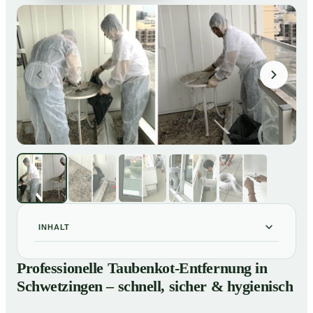
INHALT
Professionelle Taubenkot-Entfernung in Schwetzingen
01
Professionelle Taubenkot-Entfernung in
– schnell, sicher & hygienisch
Schwetzingen – schnell, sicher & hygienisch
Warum professionelle Taubenkot-Entfernung in
02
Schwetzingen wichtig ist