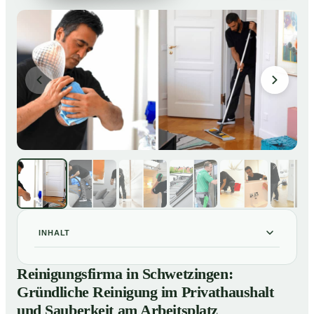
INHALT
Reinigungsfirma in Schwetzingen: Gründliche
01
Reinigungsfirma in Schwetzingen:
Reinigung im Privathaushalt und Sauberkeit am
Gründliche Reinigung im Privathaushalt
Arbeitsplatz
und Sauberkeit am Arbeitsplatz