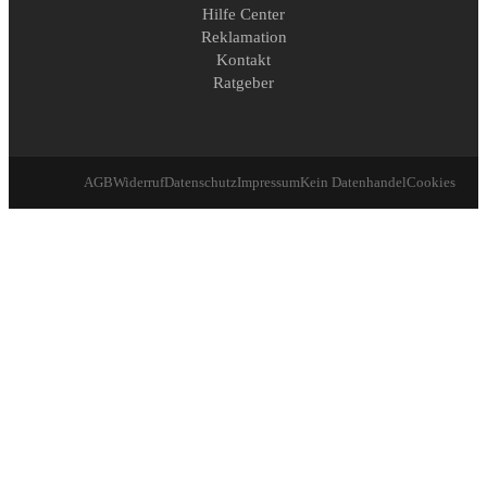
Hilfe Center
Reklamation
Kontakt
Ratgeber
AGB
Widerruf
Datenschutz
Impressum
Kein Datenhandel
Cookies