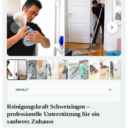
INHALT
Reinigungskraft Schwetzingen – professionelle
01
Reinigungskraft Schwetzingen –
Unterstützung für ein sauberes Zuhause
professionelle Unterstützung für ein
Unsere Leistungen im Überblick
02
sauberes Zuhause