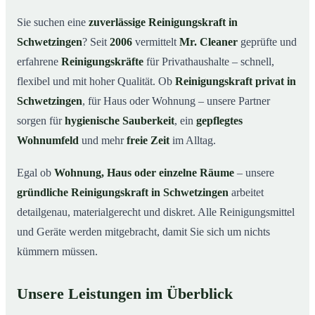
Warum eine Reinigungskraft von Mr. Cleaner?
03
Sie suchen eine
zuverlässige Reinigungskraft in
So läuft die Buchung einer Reinigungskraft ab
04
Schwetzingen
? Seit
2006
vermittelt
Mr. Cleaner
geprüfte und
Typische Anlässe für eine Reinigungskraft
05
erfahrene
Reinigungskräfte
für Privathaushalte – schnell,
Reinigungskraft in Schwetzingen & Umgebung
06
flexibel und mit hoher Qualität. Ob
Reinigungskraft privat in
Jetzt Reinigungskraft buchen
07
Schwetzingen
, für Haus oder Wohnung – unsere Partner
sorgen für
hygienische Sauberkeit
, ein
gepflegtes
So einfach buchen Sie eine Reinigungskraft in
08
Schwetzingen
Wohnumfeld
und mehr
freie Zeit
im Alltag.
Egal ob
Wohnung, Haus oder einzelne Räume
– unsere
gründliche Reinigungskraft in Schwetzingen
arbeitet
detailgenau, materialgerecht und diskret. Alle Reinigungsmittel
und Geräte werden mitgebracht, damit Sie sich um nichts
kümmern müssen.
Unsere Leistungen im Überblick