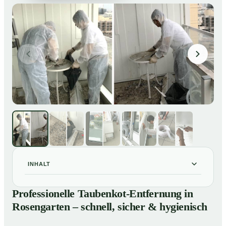
INHALT
Professionelle Taubenkot-Entfernung in Rosengarten –
01
Professionelle Taubenkot-Entfernung in
schnell, sicher & hygienisch
Rosengarten – schnell, sicher & hygienisch
Warum professionelle Taubenkot-Entfernung in
02
Rosengarten wichtig ist