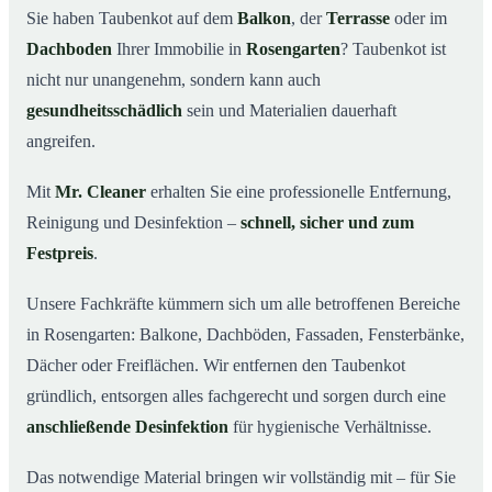
Sie haben Taubenkot auf dem
Balkon
, der
Terrasse
oder im
Ihr Vorteil: Erfahrung & klare Abläufe
03
Dachboden
Ihrer Immobilie in
Rosengarten
? Taubenkot ist
Taubenkot entfernen in Rosengarten & Umgebung
04
nicht nur unangenehm, sondern kann auch
Jetzt Angebot für die Taubenkot-Entfernung in
gesundheitsschädlich
sein und Materialien dauerhaft
05
Rosengarten anfordern
angreifen.
So wird Taubenkot in Rosengarten professionell
06
entfernt
Mit
Mr. Cleaner
erhalten Sie eine professionelle Entfernung,
Reinigung und Desinfektion –
schnell, sicher und zum
Festpreis
.
Unsere Fachkräfte kümmern sich um alle betroffenen Bereiche
in Rosengarten: Balkone, Dachböden, Fassaden, Fensterbänke,
Dächer oder Freiflächen. Wir entfernen den Taubenkot
gründlich, entsorgen alles fachgerecht und sorgen durch eine
anschließende Desinfektion
für hygienische Verhältnisse.
Das notwendige Material bringen wir vollständig mit – für Sie