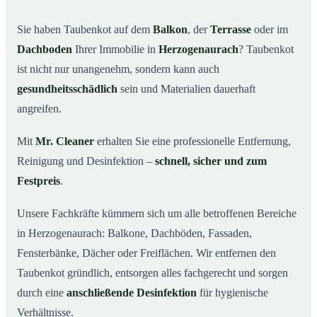
Ihr Vorteil: Erfahrung & klare Abläufe
03
Sie haben Taubenkot auf dem
Balkon
, der
Terrasse
oder im
Taubenkot entfernen in Herzogenaurach & Umgebung
04
Dachboden
Ihrer Immobilie in
Herzogenaurach
? Taubenkot
ist nicht nur unangenehm, sondern kann auch
Jetzt Angebot für die Taubenkot-Entfernung in
05
Herzogenaurach anfordern
gesundheitsschädlich
sein und Materialien dauerhaft
So wird Taubenkot in Herzogenaurach professionell
06
angreifen.
entfernt
Mit
Mr. Cleaner
erhalten Sie eine professionelle Entfernung,
Reinigung und Desinfektion –
schnell, sicher und zum
Festpreis
.
Unsere Fachkräfte kümmern sich um alle betroffenen Bereiche
in Herzogenaurach: Balkone, Dachböden, Fassaden,
Fensterbänke, Dächer oder Freiflächen. Wir entfernen den
Taubenkot gründlich, entsorgen alles fachgerecht und sorgen
durch eine
anschließende Desinfektion
für hygienische
Verhältnisse.