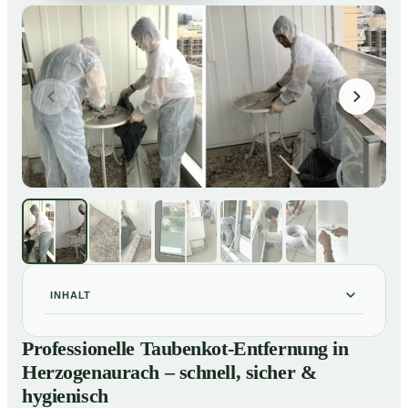
INHALT
Professionelle Taubenkot-Entfernung in
01
Professionelle Taubenkot-Entfernung in
Herzogenaurach – schnell, sicher & hygienisch
Herzogenaurach – schnell, sicher &
Warum professionelle Taubenkot-Entfernung in
02
hygienisch
Herzogenaurach wichtig ist