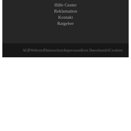
Hilfe Center
Reklamation
Kontakt
Ratgeber
AGB
Widerruf
Datenschutz
Impressum
Kein Datenhandel
Cookies