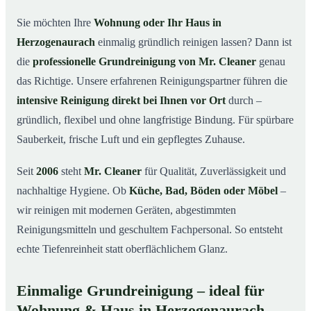
in Herzogenaurach
Sie möchten Ihre
Wohnung oder Ihr Haus in
Warum Mr. Cleaner in Herzogenaurach?
03
Herzogenaurach
einmalig gründlich reinigen lassen? Dann ist
So läuft die Grundreinigung in Herzogenaurach ab
04
die
professionelle Grundreinigung von Mr. Cleaner
genau
Wann ist eine Grundreinigung sinnvoll?
das Richtige. Unsere erfahrenen Reinigungspartner führen die
05
intensive Reinigung direkt bei Ihnen vor Ort
durch –
Grundreinigung in Herzogenaurach & Umgebung
06
gründlich, flexibel und ohne langfristige Bindung. Für spürbare
Jetzt kostenloses Angebot anfordern
07
Sauberkeit, frische Luft und ein gepflegtes Zuhause.
Qualität, die man sieht – Profis im Einsatz bei einer
08
Grundreinigung in Herzogenaurach
Seit
2006
steht
Mr. Cleaner
für Qualität, Zuverlässigkeit und
nachhaltige Hygiene. Ob
Küche, Bad, Böden oder Möbel
–
wir reinigen mit modernen Geräten, abgestimmten
Reinigungsmitteln und geschultem Fachpersonal. So entsteht
echte Tiefenreinheit statt oberflächlichem Glanz.
Einmalige Grundreinigung – ideal für
Wohnung & Haus in Herzogenaurach