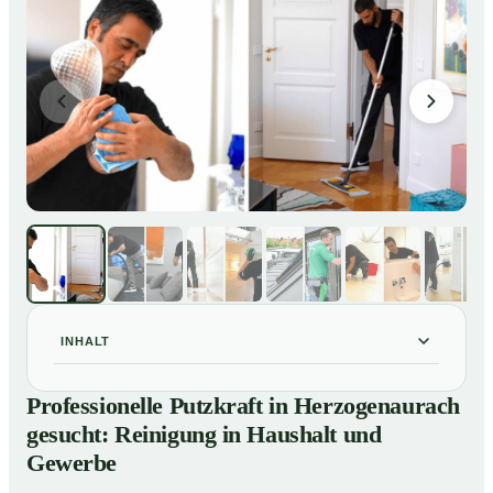
INHALT
Professionelle Putzkraft in Herzogenaurach gesucht:
01
Professionelle Putzkraft in Herzogenaurach
Reinigung in Haushalt und Gewerbe
gesucht: Reinigung in Haushalt und
So einfach buchen Sie eine Putzkraft in
02
Gewerbe
Herzogenaurach