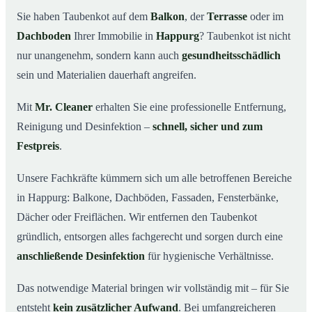
Happurg wichtig ist
Sie haben Taubenkot auf dem
Balkon
, der
Terrasse
oder im
Ihr Vorteil: Erfahrung & klare Abläufe
03
Dachboden
Ihrer Immobilie in
Happurg
? Taubenkot ist nicht
Taubenkot entfernen in Happurg & Umgebung
04
nur unangenehm, sondern kann auch
gesundheitsschädlich
Jetzt Angebot für die Taubenkot-Entfernung in Happurg
sein und Materialien dauerhaft angreifen.
05
anfordern
Mit
Mr. Cleaner
erhalten Sie eine professionelle Entfernung,
So wird Taubenkot in Happurg professionell entfernt
06
Reinigung und Desinfektion –
schnell, sicher und zum
Festpreis
.
Unsere Fachkräfte kümmern sich um alle betroffenen Bereiche
in Happurg: Balkone, Dachböden, Fassaden, Fensterbänke,
Dächer oder Freiflächen. Wir entfernen den Taubenkot
gründlich, entsorgen alles fachgerecht und sorgen durch eine
anschließende Desinfektion
für hygienische Verhältnisse.
Das notwendige Material bringen wir vollständig mit – für Sie
entsteht
kein zusätzlicher Aufwand
. Bei umfangreicheren