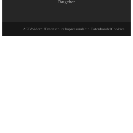
Ratgeber
AGB
Widerruf
Datenschutz
Impressum
Kein Datenhandel
Cookies