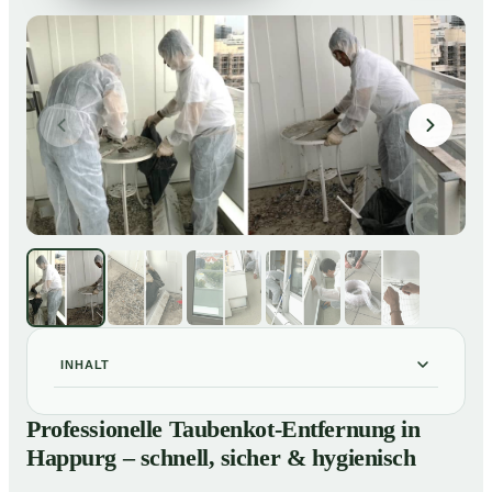
INHALT
Professionelle Taubenkot-Entfernung in Happurg –
01
Professionelle Taubenkot-Entfernung in
schnell, sicher & hygienisch
Happurg – schnell, sicher & hygienisch
Warum professionelle Taubenkot-Entfernung in
02