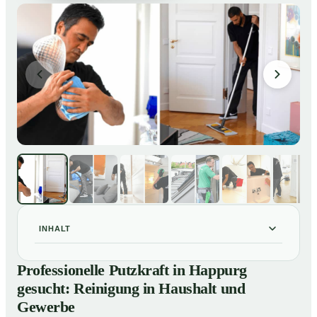
INHALT
Professionelle Putzkraft in Happurg gesucht:
01
Professionelle Putzkraft in Happurg
Reinigung in Haushalt und Gewerbe
gesucht: Reinigung in Haushalt und
So einfach buchen Sie eine Putzkraft in Happurg
02
Gewerbe