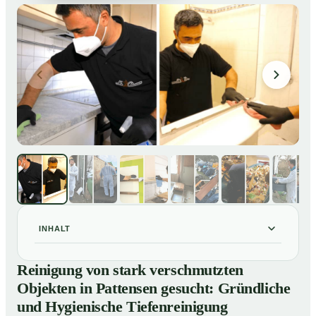
INHALT
Reinigung von stark verschmutzten Objekten in
01
Reinigung von stark verschmutzten
Pattensen gesucht: Gründliche und Hygienische
Objekten in Pattensen gesucht: Gründliche
Tiefenreinigung
und Hygienische Tiefenreinigung
So reinigen unsere Profis stark verschmutzte
02