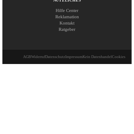
NÜTZLICHES
Hilfe Center
Reklamation
Kontakt
Ratgeber
AGB
Widerruf
Datenschutz
Impressum
Kein Datenhandel
Cookies