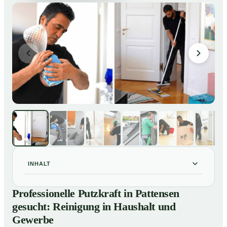
INHALT
Professionelle Putzkraft in Pattensen gesucht:
01
Professionelle Putzkraft in Pattensen
Reinigung in Haushalt und Gewerbe
gesucht: Reinigung in Haushalt und
So einfach buchen Sie eine Putzkraft in Pattensen
02
Gewerbe